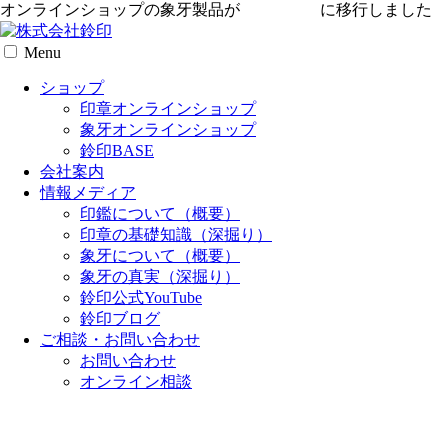
オンラインショップの象牙製品が
専用サイト
に移行しました
Menu
ショップ
印章オンラインショップ
象牙オンラインショップ
鈴印BASE
会社案内
情報メディア
印鑑について（概要）
印章の基礎知識（深掘り）
象牙について（概要）
象牙の真実（深掘り）
鈴印公式YouTube
鈴印ブログ
ご相談・お問い合わせ
お問い合わせ
オンライン相談