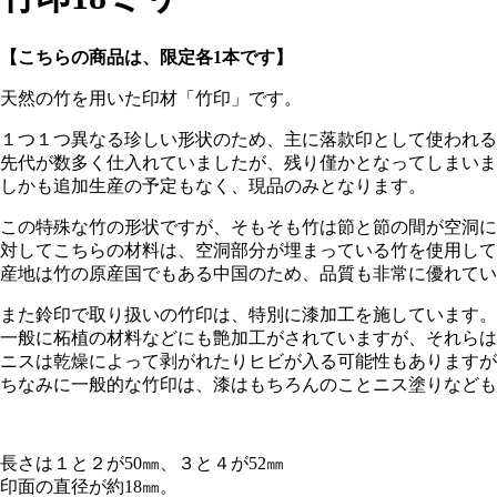
【こちらの商品は、限定各1本です】
天然の竹を用いた印材「竹印」です。
１つ１つ異なる珍しい形状のため、主に落款印として使われる
先代が数多く仕入れていましたが、残り僅かとなってしまいま
しかも追加生産の予定もなく、現品のみとなります。
この特殊な竹の形状ですが、そもそも竹は節と節の間が空洞に
対してこちらの材料は、空洞部分が埋まっている竹を使用して
産地は竹の原産国でもある中国のため、品質も非常に優れてい
また鈴印で取り扱いの竹印は、特別に漆加工を施しています。
一般に柘植の材料などにも艶加工がされていますが、それらは
ニスは乾燥によって剥がれたりヒビが入る可能性もありますが
ちなみに一般的な竹印は、漆はもちろんのことニス塗りなども
長さは１と２が50㎜、３と４が52㎜
印面の直径が約18㎜。