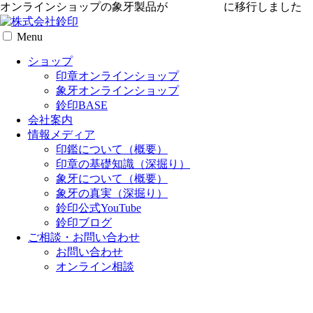
オンラインショップの象牙製品が
専用サイト
に移行しました
Menu
ショップ
印章オンラインショップ
象牙オンラインショップ
鈴印BASE
会社案内
情報メディア
印鑑について（概要）
印章の基礎知識（深掘り）
象牙について（概要）
象牙の真実（深掘り）
鈴印公式YouTube
鈴印ブログ
ご相談・お問い合わせ
お問い合わせ
オンライン相談