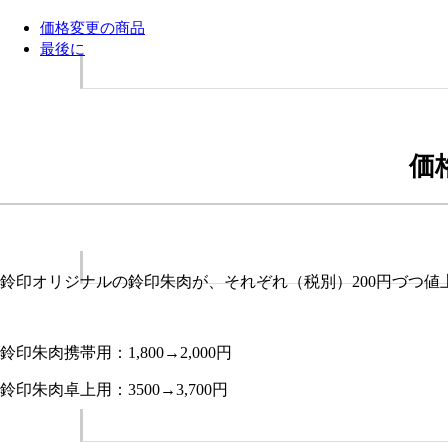
価格変更の商品
最後に
価
鈴印オリジナルの鈴印朱肉が、それぞれ（税別）200円づつ値
鈴印朱肉携帯用：1,800→2,000円
鈴印朱肉卓上用：3500→3,700円