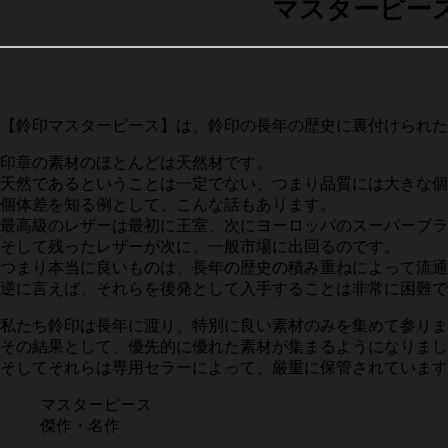
マスターピー
【鈴印マスターピース】は、鈴印の長年の歴史に裏付けられた
印章の素材のほとんどは天然材です。
天然であるということは一定でない、つまり品質には大きな個
個体差を知る例として、こんな話もあります。
最高級のレザーは最初に王室、次にヨーロッパのスーパーブラ
そして残ったレザーが次に、一般市場に出回るのです。
つまり本当に良いものは、長年の歴史の積み重ねによって流通
逆に言えば、それらを後発として入手することは非常に困難で
私たち鈴印は長年に渡り、特別に良い素材のみを集めて参りま
その結果として、優先的に優れた素材が集まるようになりまし
そしてそれらは専用セラーによって、厳重に保管されています
マスターピース
傑作・名作