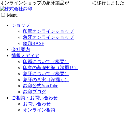
オンラインショップの象牙製品が
専用サイト
に移行しました
Menu
ショップ
印章オンラインショップ
象牙オンラインショップ
鈴印BASE
会社案内
情報メディア
印鑑について（概要）
印章の基礎知識（深掘り）
象牙について（概要）
象牙の真実（深掘り）
鈴印公式YouTube
鈴印ブログ
ご相談・お問い合わせ
お問い合わせ
オンライン相談