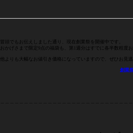
冒頭でもお伝えしました通り、現在創業祭を開催中です。
おかげさまで限定9点の福袋も、第1週分はすでに各半数程度
他よりも大幅なお値引き価格になっていますので、ぜひお見逃
創業
＿＿＿＿＿＿＿＿＿＿＿＿＿＿＿＿＿＿＿＿＿＿＿＿＿＿＿＿