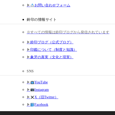
お問い合わせフォーム
鈴印の情報サイト
※すべての情報は鈴印ブログから発信されています
鈴印ブログ（公式ブログ）
印鑑について（制度と知識）
象牙の真実（文化と現実）
SNS
YouTube
Instagram
X（旧Twitter）
Facebook