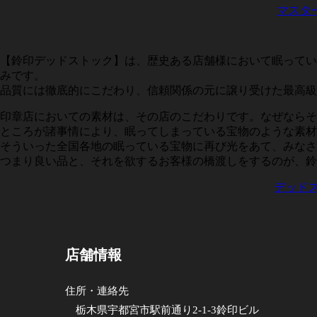
マスタ
【鈴印デッドストック】は、歴史ある店舗様において眠ってい
みです。
品質には徹底的にこだわり、信頼関係の元に譲り受けた最高級
印章店においての素材は、その店のこだわりです。なぜならそ
ところが諸事情により、眠ってしまっている宝物のような素材
そういった全国各地の眠っている宝物に再び光をあて、みなさ
つまり良い品と、それを欲するお客様の橋渡しをするのが、鈴
デッド
店舗情報
住所・連絡先
栃木県宇都宮市駅前通り2-1-3鈴印ビル