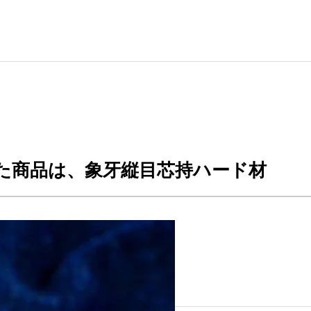
た商品は、象牙縦目芯持ハード材