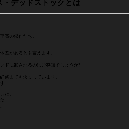
ス・デッドストックとは
至高の傑作たち。
体差があるとも言えます。
ンドに卸されるのはご存知でしょうか?
経路までも決まっています。
す。
した。
た。
。