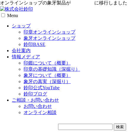
オンラインショップの象牙製品が
専用サイト
に移行しました
Menu
ショップ
印章オンラインショップ
象牙オンラインショップ
鈴印BASE
会社案内
情報メディア
印鑑について（概要）
印章の基礎知識（深掘り）
象牙について（概要）
象牙の真実（深掘り）
鈴印公式YouTube
鈴印ブログ
ご相談・お問い合わせ
お問い合わせ
オンライン相談