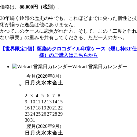
価格は、
88,000円（税別）
。
30年続く鈴印の歴史の中でも、これほどまでに尖った個性と技
術が揃った逸品は他にありません。
かつてこのケースに恋焦がれた方、そして、この「二度と作れ
ない事実」の重みを共有してくださる、ただ一人の方へ。
【世界限定1個】藍染めクロコダイル印章ケース（燻し枠KF仕
様）のご購入はこちらから
Welcart 営業日カレンダー
今月(2026年8月)
日
月
火
水
木
金
土
1
2
3
4
5
6
7
8
9
10
11
12
13
14
15
16
17
18
19
20
21
22
23
24
25
26
27
28
29
30
31
翌月(2026年9月)
日
月
火
水
木
金
土