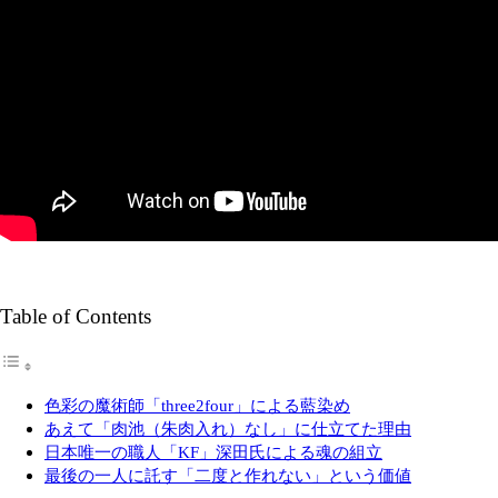
Table of Contents
色彩の魔術師「three2four」による藍染め
あえて「肉池（朱肉入れ）なし」に仕立てた理由
日本唯一の職人「KF」深田氏による魂の組立
最後の一人に託す「二度と作れない」という価値