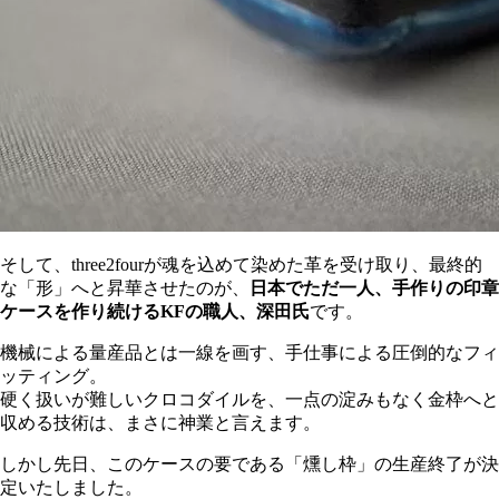
そして、three2fourが魂を込めて染めた革を受け取り、最終的
な「形」へと昇華させたのが、
日本でただ一人、手作りの印章
ケースを作り続けるKFの職人、深田氏
です。
機械による量産品とは一線を画す、手仕事による圧倒的なフィ
ッティング。
硬く扱いが難しいクロコダイルを、一点の淀みもなく金枠へと
収める技術は、まさに神業と言えます。
しかし先日、このケースの要である「燻し枠」の生産終了が決
定いたしました。