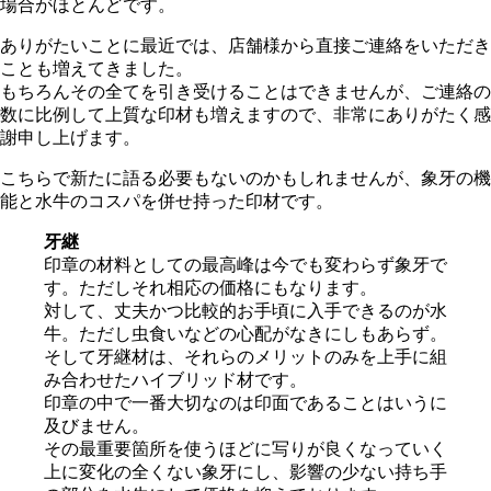
場合がほとんどです。
ありがたいことに最近では、店舗様から直接ご連絡をいただき
ことも増えてきました。
もちろんその全てを引き受けることはできませんが、ご連絡の
数に比例して上質な印材も増えますので、非常にありがたく感
謝申し上げます。
こちらで新たに語る必要もないのかもしれませんが、象牙の機
能と水牛のコスパを併せ持った印材です。
牙継
印章の材料としての最高峰は今でも変わらず象牙で
す。ただしそれ相応の価格にもなります。
対して、丈夫かつ比較的お手頃に入手できるのが水
牛。ただし虫食いなどの心配がなきにしもあらず。
そして牙継材は、それらのメリットのみを上手に組
み合わせたハイブリッド材です。
印章の中で一番大切なのは印面であることはいうに
及びません。
その最重要箇所を使うほどに写りが良くなっていく
上に変化の全くない象牙にし、影響の少ない持ち手