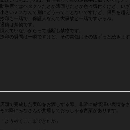
私がいつも思うのは、責任者って車の運転手に似ているなと。
助手席ではヘタクソだとか遠回りだとか色々気付くけど、いざ
小さいミスなんて別にどうってことないですけど、限界を超え
捺印も一緒で、保証人なんて大事故と一緒ですからね。
過信は禁物です。
慣れていないからって油断も禁物です。
捺印の瞬間は一瞬ですけど、その責任はその後ずっと続きます
店頭で完成した実印をお渡しする際、非常に感慨深い表情をさ
その際にみなさんが共通しておっしゃる言葉があります。
「ようやくここまできたか」