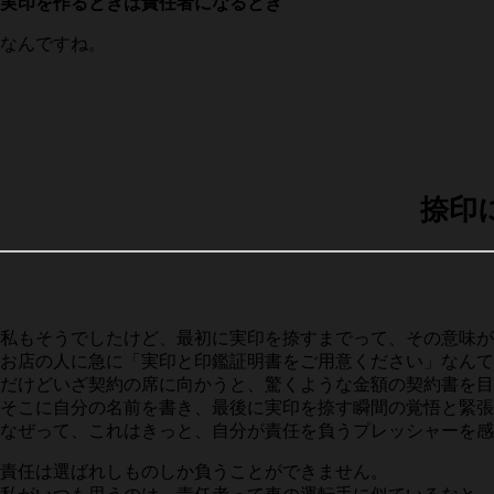
実印を作るときは責任者になるとき
なんですね。
捺印
私もそうでしたけど、最初に実印を捺すまでって、その意味が
お店の人に急に「実印と印鑑証明書をご用意ください」なん
だけどいざ契約の席に向かうと、驚くような金額の契約書を目
そこに自分の名前を書き、最後に実印を捺す瞬間の覚悟と緊張
なぜって、これはきっと、自分が責任を負うプレッシャーを感
責任は選ばれしものしか負うことができません。