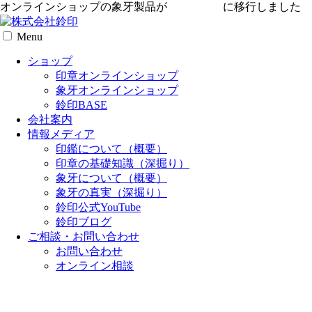
オンラインショップの象牙製品が
専用サイト
に移行しました
Menu
ショップ
印章オンラインショップ
象牙オンラインショップ
鈴印BASE
会社案内
情報メディア
印鑑について（概要）
印章の基礎知識（深掘り）
象牙について（概要）
象牙の真実（深掘り）
鈴印公式YouTube
鈴印ブログ
ご相談・お問い合わせ
お問い合わせ
オンライン相談