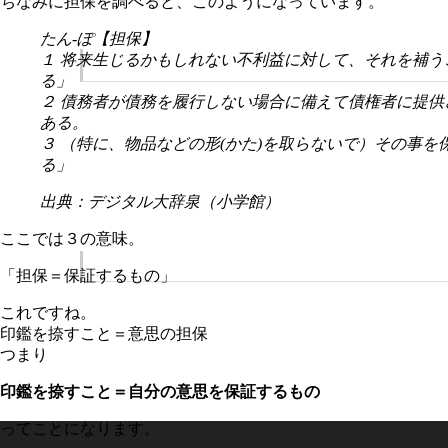
ちなみに担保を調べると、このようになっています。
たん‐ぽ【担保】
１ 将来生じるかもしれない不利益に対して、それを補
る」
２ 債務者が債務を履行しない場合に備えて債権者に提
ある。
３ （特に、物品などの形(かた)を取らないで）その事
る」
出典：デジタル大辞泉（小学館）
ここでは３の意味。
「担保＝保証するもの」
これですね。
印鑑を捺すこと＝意思の担保
つまり
印鑑を捺すこと＝自分の意思を保証するもの
ってことになります。