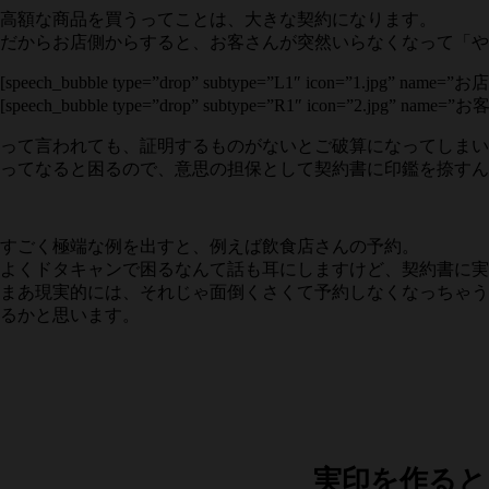
高額な商品を買うってことは、大きな契約になります。
だからお店側からすると、お客さんが突然いらなくなって「や
[speech_bubble type=”drop” subtype=”L1″ icon=”1.jpg” nam
[speech_bubble type=”drop” subtype=”R1″ icon=”2.jpg” na
って言われても、証明するものがないとご破算になってしまい
ってなると困るので、意思の担保として契約書に印鑑を捺すん
すごく極端な例を出すと、例えば飲食店さんの予約。
よくドタキャンで困るなんて話も耳にしますけど、契約書に実
まあ現実的には、それじゃ面倒くさくて予約しなくなっちゃう
るかと思います。
実印を作ると