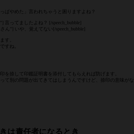
っぱやめた」言われちゃうと困りますよね？
e=”お店”] 言ってましたよね？ [/speech_bubble]
me=”お客さん”] いや、覚えてない[/speech_bubble]
ます。
ですね。
印を捺して印鑑証明書を添付してもらえれば防げます。
って別の問題が出てきてはしまうんですけど、捺印の意味がな
きは責任者になるとき