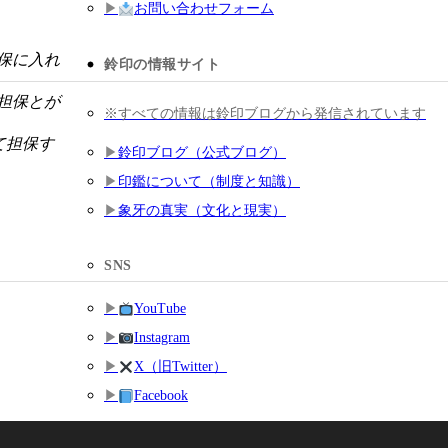
お問い合わせフォーム
保に入れ
鈴印の情報サイト
担保とが
※すべての情報は鈴印ブログから発信されています
て担保す
鈴印ブログ（公式ブログ）
印鑑について（制度と知識）
象牙の真実（文化と現実）
SNS
YouTube
Instagram
X（旧Twitter）
Facebook