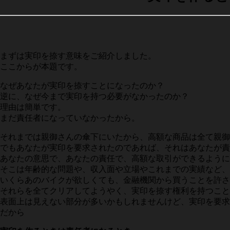
まずは実印を捺す意味をご紹介しました。
ここからが本題です。
なぜあなたが実印を捺すことになったのか？
逆に、なぜ今まで実印を持つ必要がなかったのか？
理由は簡単です。
まだ責任者になっていなかったから。
それまでは親御さんの傘下にいたから、高額な商品は全て親御
でもあなたが実印を要求されたのであれば、それはあなたが責
あなたの意思で、あなたの責任で、高額な取引ができるように
そこは年齢的な問題や、収入面や立場やこれまでの実績など、
いくらあのバイクが欲しくても、金融機関から買うことを許さ
それらを全てクリアしてようやく、実印を捺す権利を持つこと
表面上は見えない部分が多いかもしれませんけど、実印を要求
だから