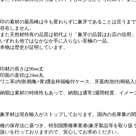
印の素材の最高峰は今も変わらずに象牙であることは言うまで
存在しません。
また天然材特有の品質は初代より「象牙の品質はお店の信用」
いずれも他ではなかなか手に入らない至極の一品。
本物は歴史が証明しています。
印材の長さは90㎜丈
印面の直径は24㎜丸
ワニ革(内側:鶴亀×青)燻金枠福輪付ケース、牙蓋肉池付(桐箱入
納期は素材の特殊性もあって、納期は通常2週間程度、イメー
象牙材は現在輸入がストップしております。国内の在庫量の関
種の保存法に基づき、特別国際種事業者(象牙製品等を取り扱う事業
扱いを行っておりますので、安心してお求めください。