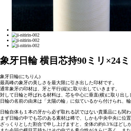
象牙日輪 横目芯持90ミリ×24
象牙日輪(にちりん)
最高峰の象牙の美しさを最大限に引き出した印材です。
通常象牙の印材は、牙と平行(縦)に取り出していきます。
対して日輪と呼ばれる材料は、芯を中心に垂直(横)に取り出し
日輪の名前の由来は「太陽の輪」に似ているから付けられ、輪
日輪自体も１本の牙から必ず取れる訳ではない貴重品にも関わ
まず日輪の中でも芯のある素材は稀で、しかも中央中央に位置
ざっくりとした割合で申し上げますと、全体の約0.3％ほどし
また今回の横目芯持ちはその中でも希少性がさらに高く、また