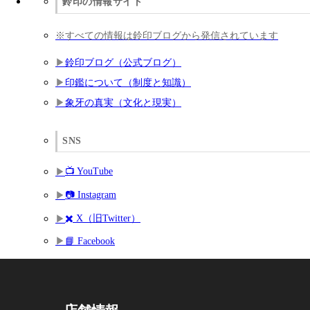
鈴印の情報サイト
※すべての情報は鈴印ブログから発信されています
鈴印ブログ（公式ブログ）
印鑑について（制度と知識）
象牙の真実（文化と現実）
SNS
📺 YouTube
📷 Instagram
✖️ X（旧Twitter）
📘 Facebook