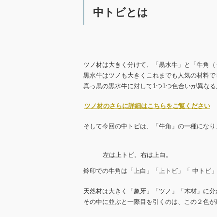
中トビとは
ツノ材は大きく分けて、「黒水牛」と「牛角（
黒水牛はツノも大きくこれまでも人気の材料で
真っ黒の黒水牛に対して1つ1つ色合いが異な
ツノ材のさらに詳細はこちらをご覧ください
そして今回の中トビは、「牛角」の一種になりま
左は上トビ。右は上白。
鈴印での牛角は「上白」「上トビ」「 中トビ
天然材は大きく「象牙」「ツノ」「木材」に分
その中に並ぶと一際目を引くのは、この２色が