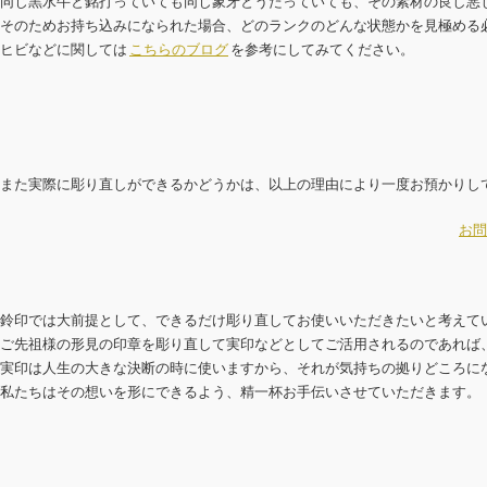
同じ黒水牛と銘打っていても同じ象牙とうたっていても、その素材の良し悪
そのためお持ち込みになられた場合、どのランクのどんな状態かを見極める
ヒビなどに関しては
こちらのブログ
を参考にしてみてください。
また実際に彫り直しができるかどうかは、以上の理由により一度お預かりし
お問
鈴印では大前提として、できるだけ彫り直してお使いいただきたいと考えて
ご先祖様の形見の印章を彫り直して実印などとしてご活用されるのであれば
実印は人生の大きな決断の時に使いますから、それが気持ちの拠りどころに
私たちはその想いを形にできるよう、精一杯お手伝いさせていただきます。