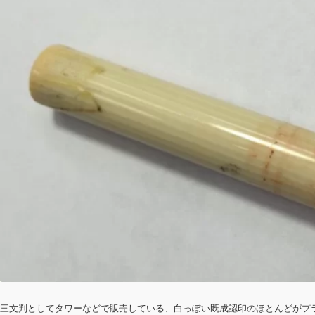
三文判としてタワーなどで販売している、白っぽい既成認印のほとんどがプ