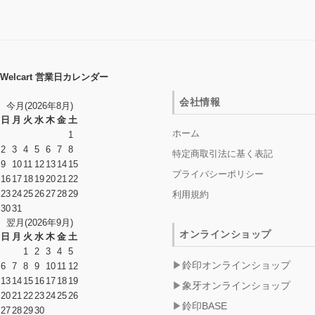
Welcart 営業日カレンダー
会社情報
今月(2026年8月)
日
月
火
水
木
金
土
ホーム
1
2
3
4
5
6
7
8
特定商取引法に基く表記
9
10
11
12
13
14
15
プライバシーポリシー
16
17
18
19
20
21
22
23
24
25
26
27
28
29
利用規約
30
31
翌月(2026年9月)
オンラインショップ
日
月
火
水
木
金
土
1
2
3
4
5
鈴印オンラインショップ
6
7
8
9
10
11
12
13
14
15
16
17
18
19
象牙オンラインショップ
20
21
22
23
24
25
26
鈴印BASE
27
28
29
30