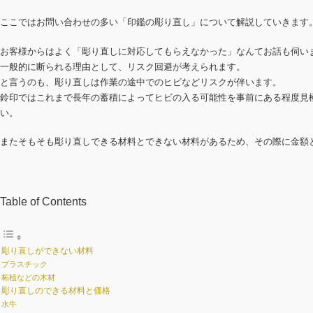
ここではお問い合わせの多い「印鑑の彫り直し」について解説していきます
お客様からはよく「彫り直しに対応してもらえなかった」なんてお話も伺い
一般的に断られる理由として、リスク回避が考えられます。
と言うのも、彫り直しは作業の途中でのヒビなどリスクが伴います。
鈴印ではこれまで長年の蓄積によってヒビの入る可能性を事前にある程度見
い。
またそもそも彫り直しできる材料とできない材料があるため、その際に金額
Table of Contents
彫り直しができない材料
プラスチック
柘植などの木材
彫り直しのできる材料と価格
水牛