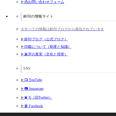
📩お問い合わせフォーム
鈴印の情報サイト
※すべての情報は鈴印ブログから発信されています
鈴印ブログ（公式ブログ）
印鑑について（制度と知識）
象牙の真実（文化と現実）
SNS
📺 YouTube
📷 Instagram
✖️ X（旧Twitter）
📘 Facebook