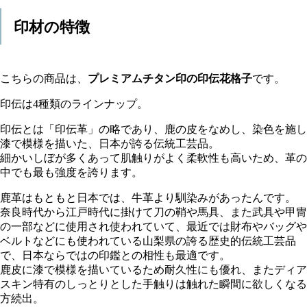
印材の特徴
こちらの商品は、
プレミアムチタン印の印伝花格子
です。
印伝は4種類のラインナップ。
印伝とは「印伝革」の略であり、鹿の皮をなめし、染色を施し
漆で模様を描いた、日本が誇る伝統工芸品。
細かいしぼが多くあって肌触りがよく柔軟性も高いため、革の
中でも最も強度を誇ります。
鹿革はもともと日本では、牛革より馴染みがあったんです。
奈良時代から江戸時代に掛けて刀の鞘や馬具、また武具や甲冑
の一部などに使用され使われていて、最近では財布やバッグや
ベルトなどにも使われている山梨県の誇る歴史的伝統工芸品
で、日本ならではの印鑑との相性も最適です。
鹿皮に漆で模様を描いているため耐久性にも優れ、またディア
スキン特有のしっとりとした手触りは触れた瞬間に欲しくなる
方続出。