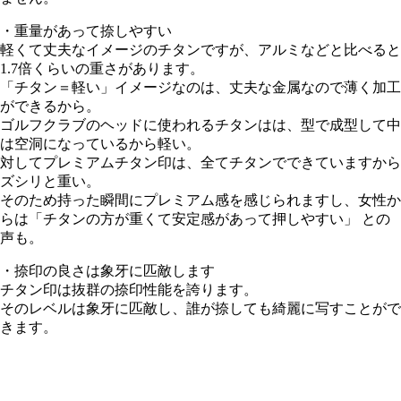
・重量があって捺しやすい
軽くて丈夫なイメージのチタンですが、アルミなどと比べると
1.7倍くらいの重さがあります。
「チタン＝軽い」イメージなのは、丈夫な金属なので薄く加工
ができるから。
ゴルフクラブのヘッドに使われるチタンはは、型で成型して中
は空洞になっているから軽い。
対してプレミアムチタン印は、全てチタンでできていますから
ズシリと重い。
そのため持った瞬間にプレミアム感を感じられますし、女性か
らは「チタンの方が重くて安定感があって押しやすい」 との
声も。
・捺印の良さは象牙に匹敵します
チタン印は抜群の捺印性能を誇ります。
そのレベルは象牙に匹敵し、誰が捺しても綺麗に写すことがで
きます。