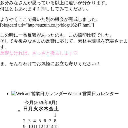
多分みなさんが思っている以上に違いが分かります。
何はともあれまず１押ししてみてください。
ようやくここで書いた別の機会が完成しました。
[blogcard url=”http://suzuin.co.jp/blog/16247.html”]
この時に一番反響があったのも、この捺印比較でした。
そして今後みなさまの反響に応じて、素材や環境を充実させま
す。
反響なければ、さっさと撤去します♡
ま、そんなわけでお気軽にお立ち寄りください！
Welcart 営業日カレンダー
今月(2026年8月)
日
月
火
水
木
金
土
1
2
3
4
5
6
7
8
9
10
11
12
13
14
15