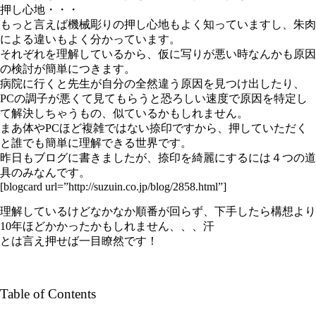
押し心地・・・
もっと言えば機械彫りの押し心地もよく知っていますし、朱肉
による違いもよく分かっています。
それぞれを理解しているから、仮に写りが悪い時なんかも原因
の検討が簡単につきます。
病院に行くと先生が自分の全然違う原因を見つけ出したり、
PCの調子が悪くて見てもらうと恐ろしい速度で原因を特定し
て解決しちゃうもの、似ているかもしれません。
まあ体やPCほど複雑ではない捺印ですから、押していただく
と誰でも簡単に理解できる世界です。
昨日もブログに書きましたが、捺印を綺麗にするには４つの道
具のみなんです。
[blogcard url=”http://suzuin.co.jp/blog/2858.html”]
理解しているけどなかなか順番が回らず、下手したら構想より
10年ほどかかったかもしれません、、、汗
とは言え押せば一目瞭然です！
Table of Contents