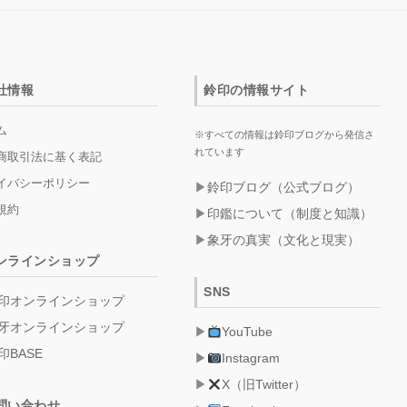
社情報
鈴印の情報サイト
ム
※すべての情報は鈴印ブログから発信さ
れています
商取引法に基く表記
イバシーポリシー
鈴印ブログ（公式ブログ）
規約
印鑑について（制度と知識）
象牙の真実（文化と現実）
ンラインショップ
SNS
印オンラインショップ
牙オンラインショップ
YouTube
印BASE
Instagram
X（旧Twitter）
問い合わせ