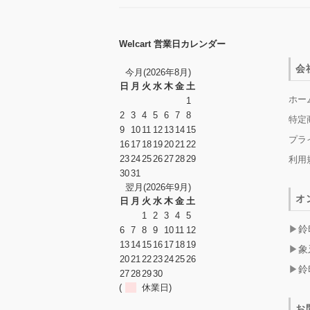
Welcart 営業日カレンダー
会
今月(2026年8月)
日
月
火
水
木
金
土
ホー
1
2
3
4
5
6
7
8
特定
9
10
11
12
13
14
15
プラ
16
17
18
19
20
21
22
23
24
25
26
27
28
29
利用
30
31
翌月(2026年9月)
オ
日
月
火
水
木
金
土
1
2
3
4
5
鈴
6
7
8
9
10
11
12
13
14
15
16
17
18
19
象
20
21
22
23
24
25
26
鈴
27
28
29
30
(
休業日)
お