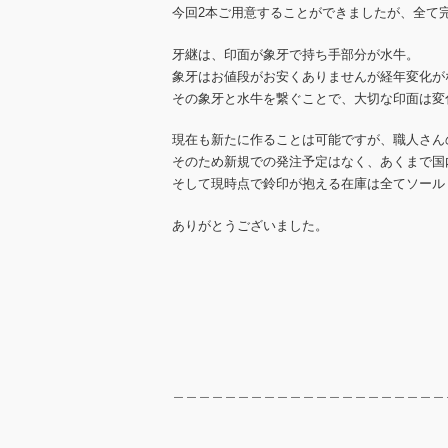
今回2本ご用意することができましたが、全て
牙継は、印面が象牙で持ち手部分が水牛。
象牙はお値段がお安くありませんが経年変化が
その象牙と水牛を繋ぐことで、大切な印面は変
現在も新たに作ることは可能ですが、職人さん
そのため新規での発注予定はなく、あくまで国
そして現時点で鈴印が抱える在庫は全てソール
ありがとうございました。
＿＿＿＿＿＿＿＿＿＿＿＿＿＿＿＿＿＿＿＿＿