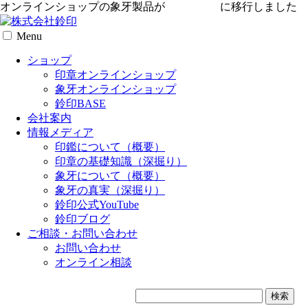
オンラインショップの象牙製品が
専用サイト
に移行しました
Menu
ショップ
印章オンラインショップ
象牙オンラインショップ
鈴印BASE
会社案内
情報メディア
印鑑について（概要）
印章の基礎知識（深掘り）
象牙について（概要）
象牙の真実（深掘り）
鈴印公式YouTube
鈴印ブログ
ご相談・お問い合わせ
お問い合わせ
オンライン相談