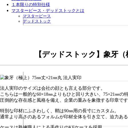
１本限りの特別仕様
マスターピース・デッドストックとは
マスターピース
デッドストック
【デッドストック】象牙（極
法人実印のサイズは会社の顔とも言える部分です。
こちらは一般的な60×18㎜よりもひと回り大きい、75×21㎜の
圧倒的な存在感と風格を備え、企業の重みを象徴する印章です
特別な印材にふさわしく、鞘は90㎜用の長寸にカスタム。
通常より高さのあるフォルムが印材全体を引き立て、迫力ある
ケースは熟練職人による手作りのKFケースを採用。