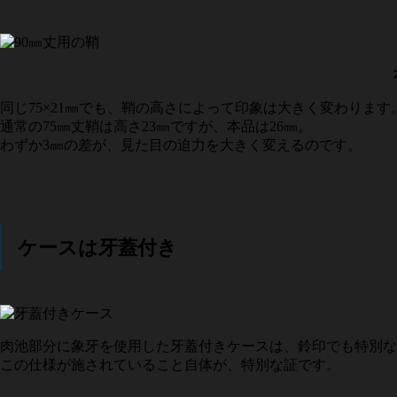
同じ75×21㎜でも、鞘の高さによって印象は大きく変わります
通常の75㎜丈鞘は高さ23㎜ですが、本品は26㎜。
わずか3㎜の差が、見た目の迫力を大きく変えるのです。
ケースは牙蓋付き
肉池部分に象牙を使用した牙蓋付きケースは、鈴印でも特別な
この仕様が施されていること自体が、特別な証です。