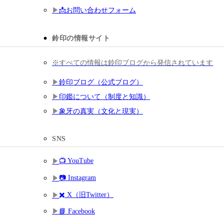
📩お問い合わせフォーム
鈴印の情報サイト
※すべての情報は鈴印ブログから発信されています
鈴印ブログ（公式ブログ）
印鑑について（制度と知識）
象牙の真実（文化と現実）
SNS
📺 YouTube
📷 Instagram
✖️ X（旧Twitter）
📘 Facebook