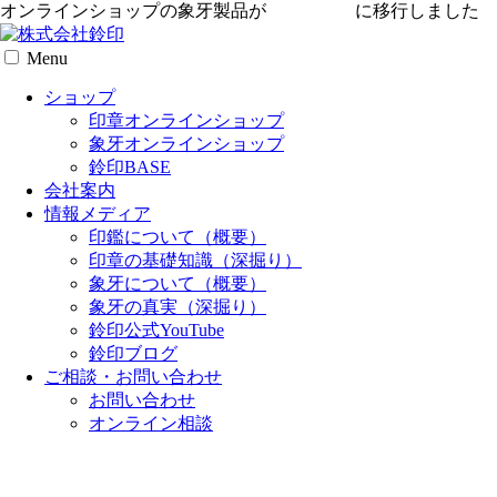
オンラインショップの象牙製品が
専用サイト
に移行しました
Menu
ショップ
印章オンラインショップ
象牙オンラインショップ
鈴印BASE
会社案内
情報メディア
印鑑について（概要）
印章の基礎知識（深掘り）
象牙について（概要）
象牙の真実（深掘り）
鈴印公式YouTube
鈴印ブログ
ご相談・お問い合わせ
お問い合わせ
オンライン相談