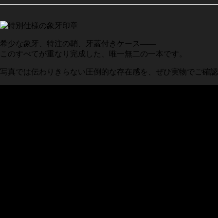
希少な象牙、特注の鞘、牙蓋付きケース——
このすべてが重なり完成した、唯一無二の一本です。
写真では伝わりきらない圧倒的な存在感を、ぜひ実物でご確認