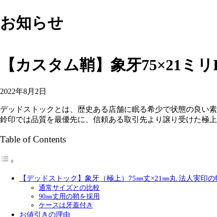
お知らせ
【カスタム鞘】象牙75×21ミリ
2022年8月2日
デッドストックとは、歴史ある店舗に眠る希少で状態の良い素
鈴印では品質を最優先に、信頼ある取引先より譲り受けた極上
Table of Contents
【デッドストック】象牙（極上）75㎜丈×21㎜丸 法人実印の
通常サイズとの比較
90㎜丈用の鞘を採用
ケースは牙蓋付き
お値引きの理由