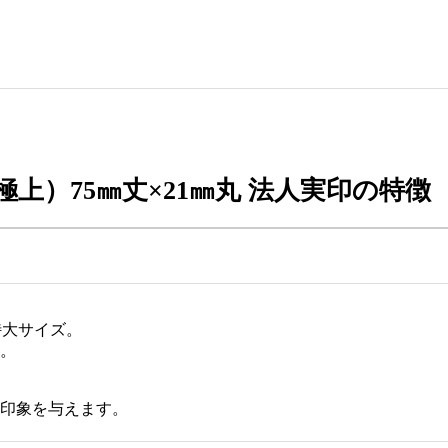
上）75㎜丈×21㎜丸 法人実印の特徴
特大サイズ。
。
印象を与えます。