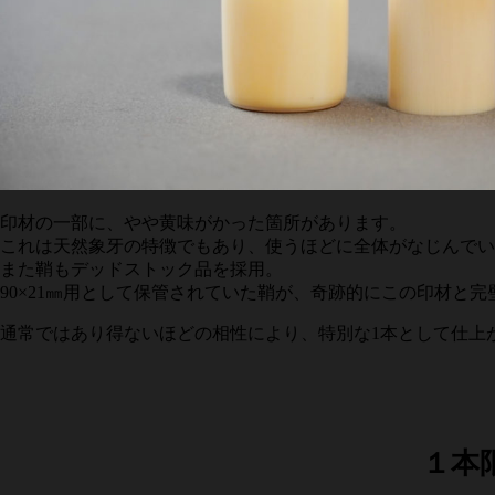
印材の一部に、やや黄味がかった箇所があります。
これは天然象牙の特徴でもあり、使うほどに全体がなじんでい
また鞘もデッドストック品を採用。
90×21㎜用として保管されていた鞘が、奇跡的にこの印材と
通常ではあり得ないほどの相性により、特別な1本として仕上
１本