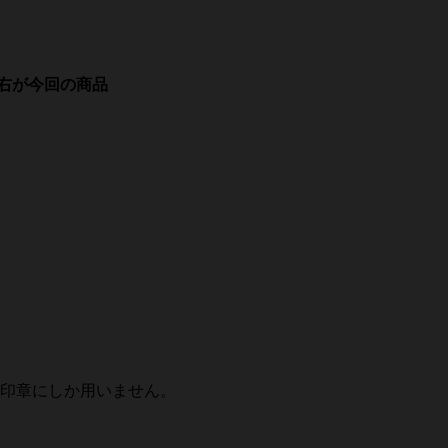
右が今回の商品
。
印章にしか用いません。