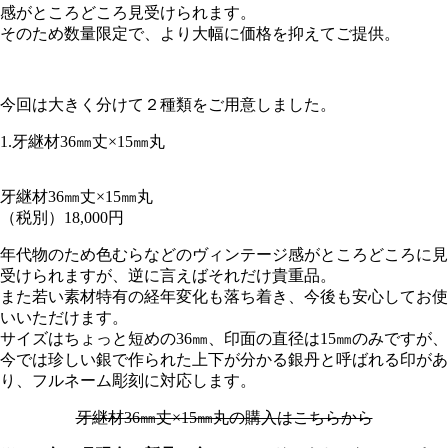
感がところどころ見受けられます。
そのため数量限定で、より大幅に価格を抑えてご提供。
今回は大きく分けて２種類をご用意しました。
1.牙継材36㎜丈×15㎜丸
牙継材36㎜丈×15㎜丸
（税別）18,000円
年代物のため色むらなどのヴィンテージ感がところどころに見
受けられますが、逆に言えばそれだけ貴重品。
また若い素材特有の経年変化も落ち着き、今後も安心してお使
いいただけます。
サイズはちょっと短めの36㎜、印面の直径は15㎜のみですが、
今では珍しい銀で作られた上下が分かる銀丹と呼ばれる印があ
り、フルネーム彫刻に対応します。
牙継材36㎜丈×15㎜丸の購入はこちらから