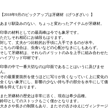
【2018年9月のピックアップは牙継材（げつぎざい）】
あまり馴染みのない、ちょっと変わったアイテムが牙継材。
印章の材料としての最高峰は今でも象牙です。
ただしそれ相応にお値段もはります。
対して、丈夫かつ比較的お手頃に入手できるのが水牛。
こちらの場合は、虫食いなどの心配がなきにしもあらず。
そして牙継材は、それらのメリットのみを上手に組み合わせた
ハイブリッド印材です。
印章の中で一番大切なのは印面であることはいうに及びませ
ん。
その最重要箇所を使うほどに写りが良くなっていく上に変化の
全くない象牙にし、影響の少ない持ち手の部分を水牛にして価
格を抑えております。
また牙継材の歴史は非常に古く、現在は希少品種。
鈴印としてのストックもごく僅かとなります。
大きさや長さの制限もあり、またその古さゆえにヴィンテージ