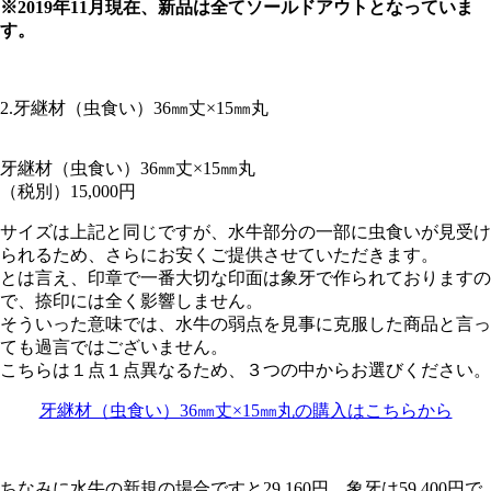
※2019年11月現在、新品は全てソールドアウトとなっていま
す。
2.牙継材（虫食い）36㎜丈×15㎜丸
牙継材（虫食い）36㎜丈×15㎜丸
（税別）15,000円
サイズは上記と同じですが、水牛部分の一部に虫食いが見受け
られるため、さらにお安くご提供させていただきます。
とは言え、印章で一番大切な印面は象牙で作られておりますの
で、捺印には全く影響しません。
そういった意味では、水牛の弱点を見事に克服した商品と言っ
ても過言ではございません。
こちらは１点１点異なるため、３つの中からお選びください。
牙継材（虫食い）36㎜丈×15㎜丸の購入はこちらから
ちなみに水牛の新規の場合ですと29,160円、象牙は59,400円で