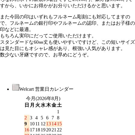
すから、いかにお得かがお分りいただけるかと思います。
また今回の印はいずれもフルネーム彫刻にも対応してますの
で、フルネームの銀行印やフルネームの認印、またはお子様の
印などに最適。
もちろん実印にだってご使用いただけます。
スタンダードな60㎜丈も使いやすいですけど、この短いサイズ
は見た目にもオシャレ感があり、根強い人気があります。
数少ない牙継ですので、お早めにどうぞ。
Welcart 営業日カレンダー
今月(2026年8月)
日
月
火
水
木
金
土
1
2
3
4
5
6
7
8
9
10
11
12
13
14
15
16
17
18
19
20
21
22